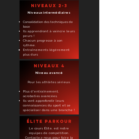
niveaux 2-3
Niveaux intermédiaires​
Consolidation des techniques de
base
Ils apprendront à vaincre leurs
peurs !
Chacun progresse à son
rythme.
Entraînements
légèrement
plus durs
niveaux 4
Niveau avancé
Pour les athlètes sérieux.
Plus d'entraînement,
acrobaties avancées.
Ils vont approfondir leurs
connaissances du sport et se
spécialiser dans une branche !
élite parkour
Le cours Élite, est notre
équipes de compétition.
Contactez-nous pour faire la