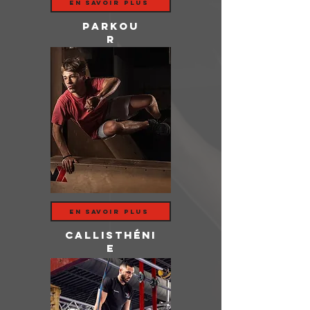
en savoir plus
parkou
r
en savoir plus
Callisthéni
e