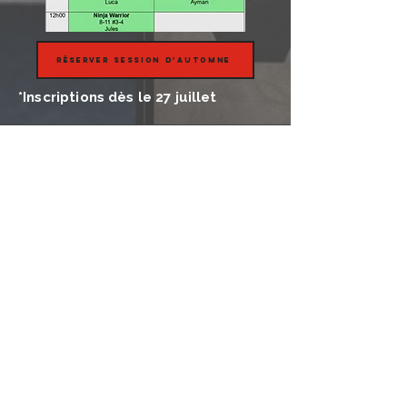
Réserver session d'automne
*Inscriptions dès le 27 juillet
Puis-je annuler après
l'inscription ?
Oui.
Après le premier cours : annulation sans frais
du
reste de la session.
En cours de session :
frais de 10%
seulement.
Si je manque un cours,
puis-je le reprendre ?
Oui, selon les disponibilités, dans un
cours du
même niveau
une autre journée.