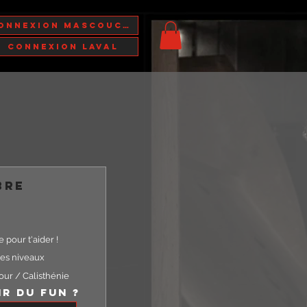
Connexion Mascouche
Connexion Laval
bre
 pour t'aider !
les niveaux
our / Calisthénie
ir du fun ?