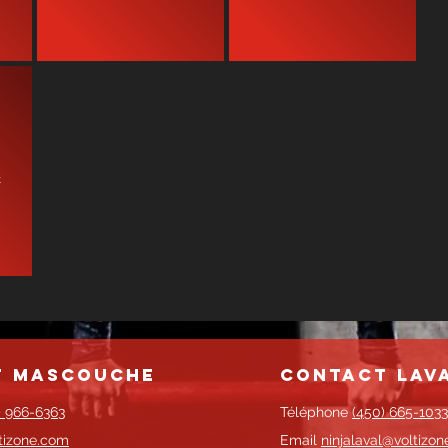
t
t mascouche
contact lav
) 966-6363
Téléphone
(450) 665-1033
tizone.com
Email
ninjalaval@voltizo