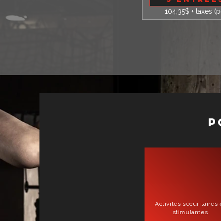
104,35$ + taxes (
P
Activités sécuritaires 
stimulantes