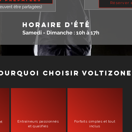
Réserver 
peuvent être partagées)
horaire d'été
Samedi - Dimanche : 10h à 17h
ourquoi choisir voltizone
Entraîneurs passionnés
Forfaits simples et tout
et
et qualifiés
inclus