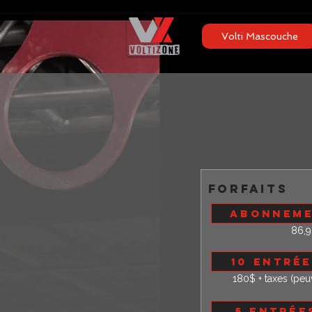
Volti Mascouche
forfaits
abonneme
86,9
10 entré
180$ + taxes (peu
5 entrée