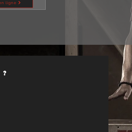
en ligne
 ?