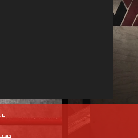
al
ne.com