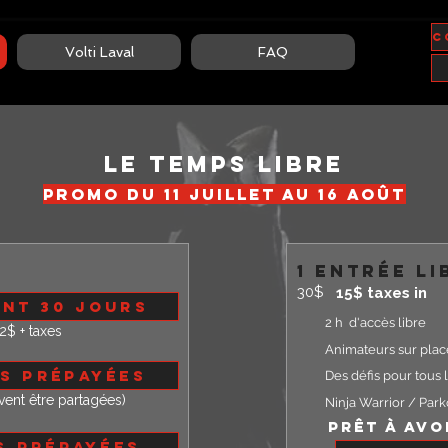
Volti Laval
FAQ
le temps libre
promo du 11 juillet au 16 août
1 entrée li
30$
15$ taxes in
nt 30 jours
2 h d'accès libre
2$ + taxes
Animateurs sur place
es prépayées
Des défis pour tous 
vent être partagées)
Ninja Warrior / Park
Prêt à avo
s prépayées