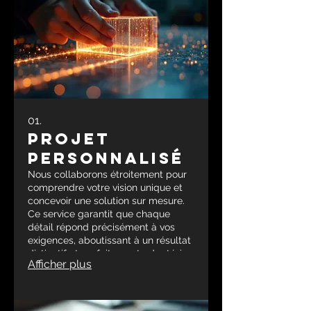
01.
Projet
Personnalisé
Nous collaborons étroitement pour
comprendre votre vision unique et
concevoir une solution sur mesure.
Ce service garantit que chaque
détail répond précisément à vos
exigences, aboutissant à un résultat
distinctif et parfaitement adapté à
Afficher plus
vos besoins.