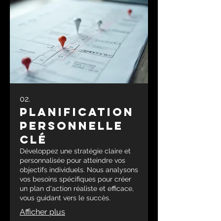
02.
Planification
Personnelle
Clé
Développez une stratégie claire et
personnalisée pour atteindre vos
objectifs individuels. Nous analysons
vos besoins spécifiques pour créer
un plan d'action réaliste et efficace,
vous guidant vers le succès.
Afficher plus